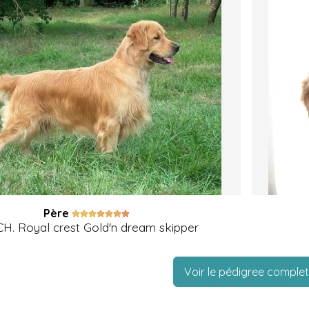
Père
CH. Royal crest Gold'n dream skipper
Voir le pédigree complet