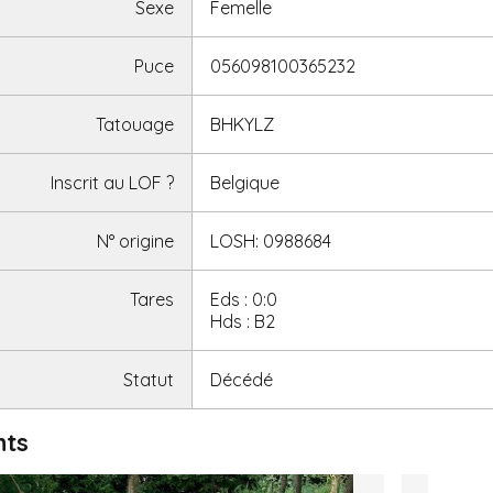
Sexe
Femelle
Puce
056098100365232
Tatouage
BHKYLZ
Inscrit au LOF
?
Belgique
N° origine
LOSH: 0988684
Tares
Eds : 0:0
Hds : B2
Statut
Décédé
nts