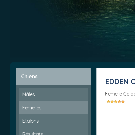
Chiens
EDDEN 
femelle Gold
Mâles
Femelles
Etalons
Résultats