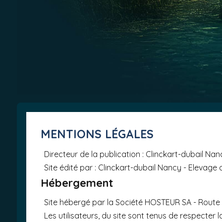
MENTIONS LÉGALES
Directeur de la publication : Clinckart-dubail Na
Site édité par : Clinckart-dubail Nancy - Elevage
Hébergement
Site hébergé par la Société HOSTEUR SA - Route d
Les utilisateurs, du site sont tenus de respecter la