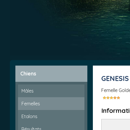
Chiens
GENESI
femelle Gol
Mâles
Femelles
Informati
Etalons
Résultats