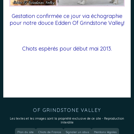
Gestation confirmée ce jour via échographie
pour notre douce Edden Of Grindstone Valley!
Chiots espèrés pour début mai 2013.
OF GRINDSTONE VALLEY
Les textes et les images sont la propriété exclusive de ce site - Reproduction
Interdite
Plan du site
Chiots de France
Signaler un abus
Mentions légales